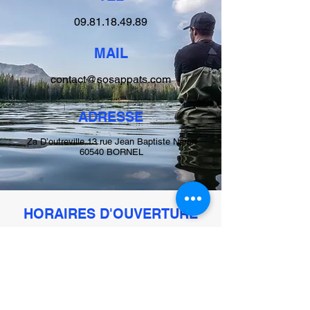
09.81.18.49.89
MAIL
contact@sosappats.com
ADRESSE
Za D’outreville 13 rue Jean Baptiste Néron
60540 BORNEL
HORAIRES D'OUVERTURE
Dimanche - Lundi et jours fériés : Fermé
Du mardi au vendredi : 9h - 12h / 14h - 19h
Samedi : 9h - 12h / 14h - 17h
FERMETURES ANNUELLES