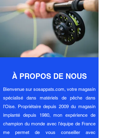
À PROPOS DE NOUS
Bienvenue sur sosappats.com, votre magasin
spécialisé dans matériels de pêche dans
l’Oise. Propriétaire depuis 2009 du magasin
implanté depuis 1980, mon expérience de
champion du monde avec l’équipe de France
me permet de vous conseiller avec