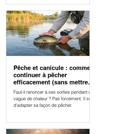
comment conserver efficacement ses
appâts vivants ?
Pêche et canicule : comment
continuer à pêcher
efficacement (sans mettre
les poissons ni vous-même
Faut-il renoncer à ses sorties pendant une
en danger)
vague de chaleur ? Pas forcément. Il suffit
d'adapter sa façon de pêcher.